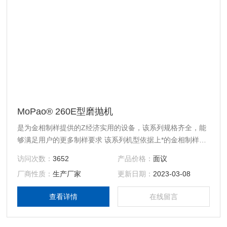
MoPao® 260E型磨抛机
是为金相制样提供的Z经济实用的设备，该系列规格齐全，能
够满足用户的更多制样要求 该系列机型依据上*的金相制样方
法和制样条件而设计制造 配备了美观实用的玻璃钢外壳，全
访问次数：
3652
产品价格：
面议
不锈钢标准件 双工作盘，工作盘可快速更换 机型按工作盘分
厂商性质：
生产厂家
更新日期：
2023-03-08
有200mm,250mm,两种可供选择 该机同时具备无级调速和两
级定速两种工作状态，并且两种工作状态可自由切换，工作盘
查看详情
在线留言
转向可任意选择 具有“一键修复”程序功能