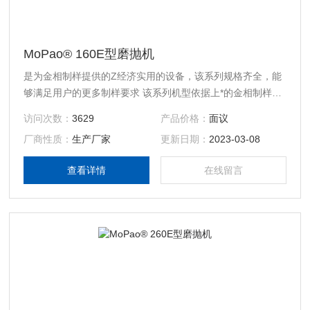
MoPao® 160E型磨抛机
是为金相制样提供的Z经济实用的设备，该系列规格齐全，能
够满足用户的更多制样要求 该系列机型依据上*的金相制样方
法和制样条件而设计制造 配备了美观实用的玻璃钢外壳，全
访问次数：
3629
产品价格：
面议
不锈钢标准件 Φ250mm可快速更换式工作盘 160E有200mm
厂商性质：
生产厂家
更新日期：
2023-03-08
和250mm两种工作盘的机型可供选择 该机同时具备无级调速
和两级定速两种工作状态，并且两种工作状态可自由切换，工
查看详情
在线留言
作盘转向可任意选择 具有“一键修复”程序功能