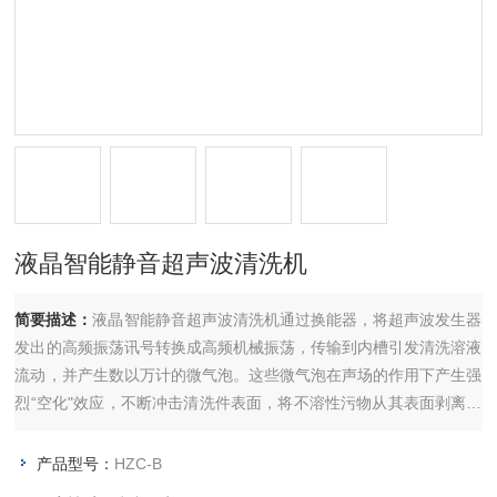
液晶智能静音超声波清洗机
简要描述：
液晶智能静音超声波清洗机通过换能器，将超声波发生器
发出的高频振荡讯号转换成高频机械振荡，传输到内槽引发清洗溶液
流动，并产生数以万计的微气泡。这些微气泡在声场的作用下产生强
烈“空化"效应，不断冲击清洗件表面，将不溶性污物从其表面剥离脱
落，同时还可将油脂性污物分解、乳化，从而实现净化清洗件目的。
具有洗净率高、残留物少、不受清洗件形状的限制，是深孔、盲孔、
产品型号：
HZC-B
凹槽物件的理想清洗设备。