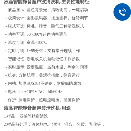
液晶智能静音超声波清洗机
-主要性能特征
～液晶显示: 蓝色背景光、清晰明亮，一键启动
～极简设计: 圆形拨码器，按压选择、旋转调节
～模式可选: 标准、静音、除气三种清洗模式
～功率可调: 30~100%超声功率调节
～温度可调: 室温~100℃
～定时可调: 1~99分钟，支持常开连续工作
～智能记忆: 断电或关机自动记忆工作参数
～实时显示: 设定温度、当前水温、剩余时间等
～机身: 方格肌理，美观抗指纹，降音运行
～内槽: 加厚SUS304不锈钢，耐酸碱防腐蚀
～电压: 220±10%V AC，50/60Hz
～保护: 漏电保护，超电流电压、温度保护
液晶智能静音超声波清洗机
-用途
1.样品、器械等精密清洗；
2.样品前处理：液体脱气、消泡、混合、匀质、乳化等；