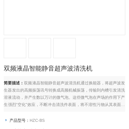
双频液晶智能静音超声波清洗机
简要描述：
双频液晶智能静音超声波清洗机通过换能器，将超声波发
生器发出的高频振荡讯号转换成高频机械振荡，传输到内槽引发清洗
溶液流动，并产生数以万计的微气泡。这些微气泡在声场的作用下产
生强烈“空化"效应，不断冲击清洗件表面，将不溶性污物从其表面剥
离脱落，同时还可将油脂性污物分解、乳化，从而实现净化清洗件目
的。具有洗净率高、残留物少、不受清洗件形状的限制，是深孔、盲
产品型号：
HZC-BS
孔、凹槽物件的理想清洗设备。