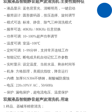
双频液晶智能静音超声波清洗机
-主要性能特征
～液晶显示: 蓝色背景光、清晰明亮，一键启动
～极简设计: 圆形拨码器，按压选择、旋转调节
～模式可选: 标准、静音、除气三种清洗模式
～频率可选: 40KHz / 80KHz 任意切换
～功率可调: 10~100%超声功率调节
～温度可调: 室温~100℃
～定时可调: 1~99分钟，支持常开连续工作
～智能记忆: 断电或关机自动记忆工作参数
～实时显示: 设定温度、当前水温、剩余时间等
～机身: 方格肌理，美观抗指纹，降音运行
～内槽: 加厚SUS304不锈钢，耐酸碱防腐蚀
～电压: 220±10%V AC，50/60Hz
～保护: 漏电保护，超电流电压、温度保护
双频液晶智能静音超声波清洗机
-用途
1.样品、器械等精密清洗；