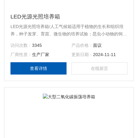
LED光源光照培养箱
LED光源光照培养箱/人工气候箱适用于植物的生长和组织培
养，种子发芽、育苗、微生物的培养试验；昆虫小动物的饲
养；水质监测的BOD测定；药材、木材、建材的老化及使用
访问次数：
3345
产品价格：
面议
寿命测试等，以及其他用途的光照，恒温、恒湿的试验设备。
厂商性质：
生产厂家
更新日期：
2024-11-11
产品特点： ◆人性化设计 ● 全新无氟设计，绿色环保使你始
终走在健康生活的前沿。 ● 人性化触摸按键，菜单式操作，
查看详情
在线留言
直观明了，多个参数可同屏显示。 ● 采用镜面不锈钢内胆。