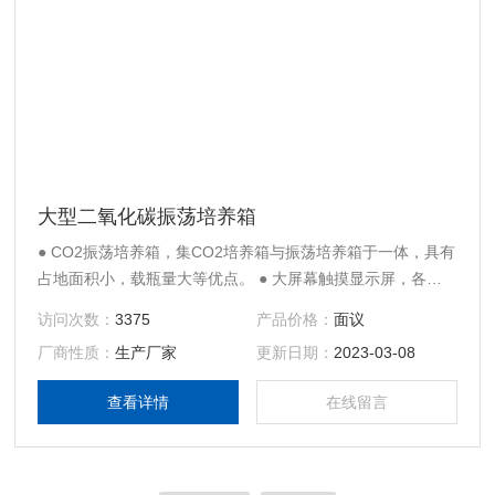
大型二氧化碳振荡培养箱
● CO2振荡培养箱，集CO2培养箱与振荡培养箱于一体，具有
占地面积小，载瓶量大等优点。 ● 大屏幕触摸显示屏，各种
参数一屏显示，菜单式操作界面，简单易懂便于操作；操作界
访问次数：
3375
产品价格：
面议
面带密码锁定功能，可防止人为误操作，具有定时功能。 ●
厂商性质：
生产厂家
更新日期：
2023-03-08
全新环保设计，品牌压缩机和*的风道设计，效率高、能耗
低、噪声低，不仅促进节能，而且使用寿命长，与传统同类设
查看详情
在线留言
备相比，降温时间可减少30％以上。