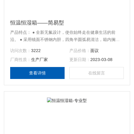
恒温恒湿箱——简易型
产品特点： ● 全新无氟设计，使你始终走在健康生活的前
沿。 ● 采用镜面不锈钢内胆，四角半圆弧易清洁，箱内搁板
间距可调。 ● 选用湿度传感器，微电脑温度湿度控制器，控
访问次数：
3222
产品价格：
面议
温控湿可靠。
厂商性质：
生产厂家
更新日期：
2023-03-08
查看详情
在线留言