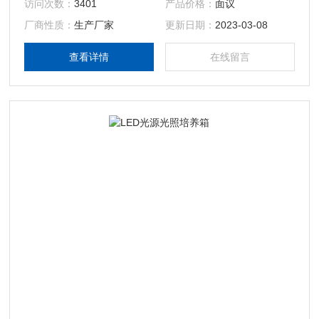
访问次数：
3401
产品价格：
面议
分植物和农作物培养需3~6个月或更长时间不间断运行），它
厂商性质：
生产厂家
更新日期：
2023-03-08
与一般光照培养箱/人工气候箱相比，更具有安全、可靠、稳
定和长时间连续运行的特点。 1、长时间连续运行 2、光照度
查看详情
在线留言
自动控制 3、无线报警系统 4、CO2浓度监测与控制