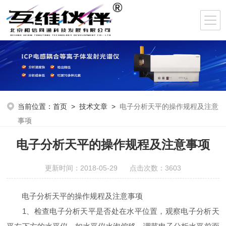
当前位置：
首页
>
技术文章
>
电子分析天平的操作规程及注意
事项
电子分析天平的操作规程及注意事项
更新时间：2018-05-29 点击次数：3603
电子分析天平的操作规程及注意事项
1、检查电子分析天平是否处在水平位置，观察电子分析天