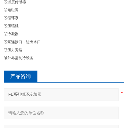
③温度传感器
④电磁阀
⑤循环泵
⑥压缩机
⑦冷凝器
⑧泵连接口，进出水口
⑨压力旁路
⑩外界需制冷设备
产品咨询