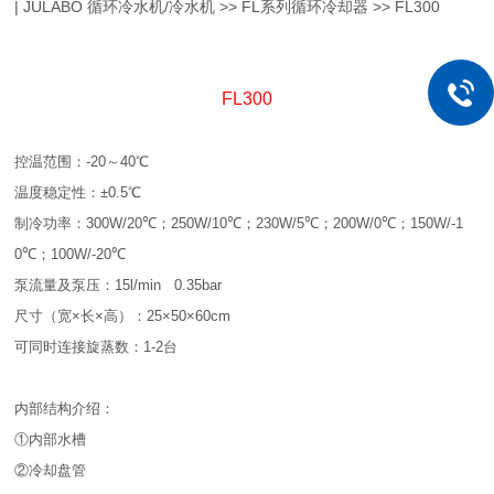
| JULABO 循环冷水机/冷水机 >> FL系列循环冷却器 >> FL300
FL300
控温范围：-
2
0
～
40
℃
温度稳定性：
±
0.5
℃
制冷功率：
300W/
20
℃；
250W/
10
℃；
230W
/
5
℃；
200W/
0
℃；
150W/
-1
0
℃；
100W/
-20
℃
泵流量及泵压：
15l
/min 0.35bar
尺寸（宽
×
长
×
高
）：
25
×
50
×
60cm
可同时连接旋蒸数：
1-2
台
内部结构介绍：
①内部水槽
②冷却盘管