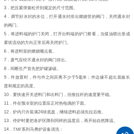
3
．把压紧弹簧松开到规定的尺寸范围。
4
．调节好水封的水位，打开通水封排出燃烧管的阀门，关闭通水封
的阀门。
5
．将进料端的炉门关闭，打开出料端的炉门察看，当煤油喷出形成
雾状流动的方向正常后再关闭炉门。
6
．将进料室的燃烧嘴点着。
7
．废气应经不通水封的阀门排出。
8
．间断生产首先把炉罐渗碳。
9
5
．件放置时，件与件之间距离不少于
毫米
；件边缘不超出底板长
度和规定的高度。
10
．要快速开关进料门和出料门，但推拉杆的速度要平稳。
11
．件在预冷室的位置应正对热电偶的下面。
12
24
．炉内只许装满
块底盘，继续进料必须先拉后推。
13
．停炉时要把各炉区降到同样的温度后，再开始自然降温。
14
．TMF系列马弗炉设备清洗：