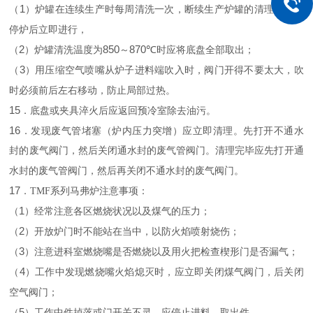
1
（
）炉罐在连续生产时每周清洗一次，断续生产炉罐的清理，应在
停炉后立即进行，
2
850
870℃
（
）炉罐清洗温度为
～
时应将底盘全部取出；
3
（
）用压缩空气喷嘴从炉子进料端吹入时，阀门开得不要太大，吹
时必须前后左右移动，防止局部过热。
15
．底盘或夹具淬火后应返回预冷室除去油污。
16
．发现废气管堵塞（炉内压力突增）应立即清理。先打开不通水
封的废气阀门，然后关闭通水封的废气管阀门。清理完毕应先打开通
水封的废气管阀门，然后再关闭不通水封的废气阀门。
17
．TMF系列马弗炉注意事项：
1
（
）经常注意各区燃烧状况以及煤气的压力；
2
（
）开放炉门时不能站在当中，以防火焰喷射烧伤；
3
（
）注意进科室燃烧嘴是否燃烧以及用火把检查楔形门是否漏气；
4
（
）工作中发现燃烧嘴火焰熄灭时，应立即关闭煤气阀门，后关闭
空气阀门；
5
（
）工作中件掉落或门开关不灵，应停止进料，取出件。