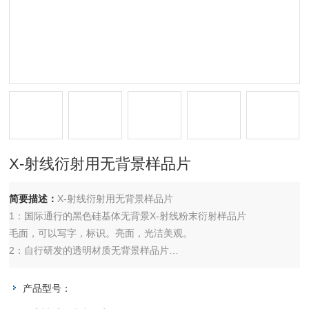
X-射线衍射用无背景样品片
简要描述：
X-射线衍射用无背景样品片
1：国际通行的黑色硅基体无背景X-射线粉末衍射样品片
毛面，可以写字，标识。亮面，光洁美观。
2：自行研发的透明材质无背景样品片
材质：除了国际上常见的硅基黑色无背景样品片，我们还开发了一种
特殊基体透明无背景样品片。
产品型号：