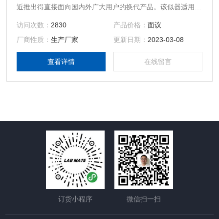
近推出得直接面向国内外广大用户的换代产品。该似器适用于
对 化工建筑材料、食品、大气及室内环境中沸点在350℃以下
访问次数：
2830
产品价格：
面议
各种气体的定性、定量检测，同时可对三只通用解吸筥自动控
厂商性质：
生产厂家
更新日期：
2023-03-08
制进 样，并与任何国内外气相色谱相连控，其自动化程度、
重复性和灵敏度等指标*满足目前新颁布的有关环境检测 的标
查看详情
在线留言
准，并且在结构上具有自身*的功能优勢。
订货小程序
微信扫一扫