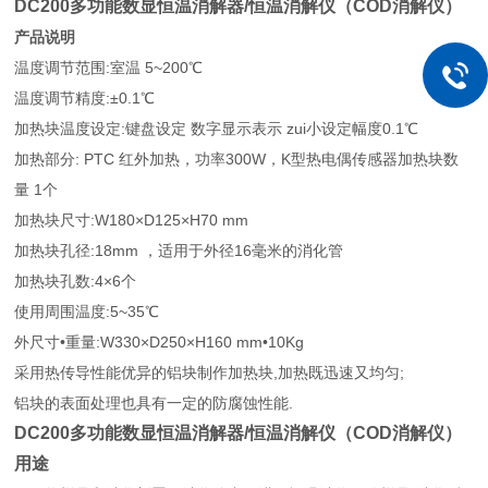
DC200多功能数显恒温消解器/恒温消解仪（COD消解仪）
产品说明
温度调节范围:室温 5~200℃
温度调节精度:±0.1℃
加热块温度设定:键盘设定 数字显示表示 zui小设定幅度0.1℃
加热部分: PTC 红外加热，功率300W，K型热电偶传感器加热块数
量 1个
加热块尺寸:W180×D125×H70 mm
加热块孔径:18mm ，适用于外径16毫米的消化管
加热块孔数:4×6个
使用周围温度:5~35℃
外尺寸•重量:W330×D250×H160 mm•10Kg
采用热传导性能优异的铝块制作加热块,加热既迅速又均匀;
铝块的表面处理也具有一定的防腐蚀性能.
DC200多功能数显恒温消解器/恒温消解仪（COD消解仪）
用途