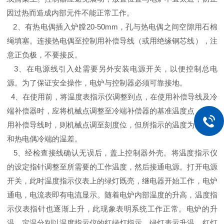
因过热而造成内部元件不能正常工作。
2
、
有热电偶插入炉膛
20-50mm
，孔与热电偶之间空隙用石棉
绳填塞。连接热电偶至控制用补偿导线（或用绝缘钢芯线），注
意正负极，不要接反。
3
、
在电源线引入处需要另外安装电源开关，以便控制总电
源。为了保证安全操作，电炉与控制器必须可靠接地。
4
、
在使用前，将温度表指示仪调整到点，在使用补偿导线及冷
端补偿器时，应将机械点调整至冷端补偿器的基准温度点，不使
用补偿导线时，则机械点调至刻度位，但所指示的温度为测量点
和热电偶冷端的温差。
5
、
经检查接线确认无误后，盖上控制器外壳。将温度指示仪
的设定指针调整至所需要的工作温度，然后接通电源。打开电源
开关，此时温度指示仪表上的绿灯既亮，继电器开始工作，电炉
通电，电流表即有电流显示。随着电炉内部温度的升高，温度指
示仪表指针也逐渐上升，此现象表明系统工作正常。电炉的升
温、定温分别以温度指示仪的红绿灯指示，绿灯表示升温，红灯