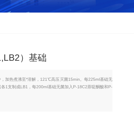
,LB2）基础
中，加热煮沸至*溶解，121℃高压灭菌15min。每225ml基础无
素各1支制成LB1，每200ml基础无菌加入P-18C2萘啶酮酸和P-