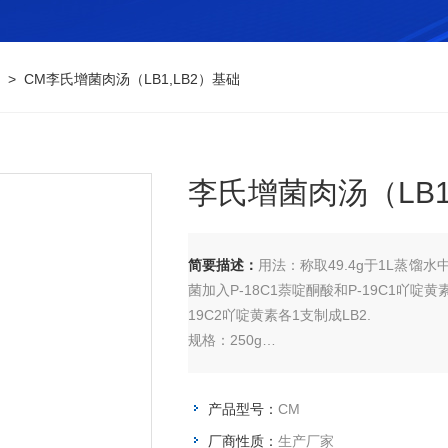
> CM李氏增菌肉汤（LB1,LB2）基础
李氏增菌肉汤（LB1
简要描述：
用法：称取49.4g于1L蒸馏水
菌加入P-18C1萘啶酮酸和P-19C1吖啶黄
19C2吖啶黄素各1支制成LB2.
规格：250g
有效期：三年
产品型号：
CM
厂商性质：
生产厂家