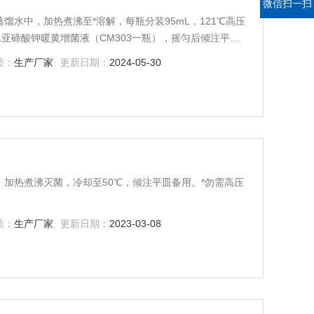
微信扫一扫
L蒸馏水中，加热煮沸至*溶解，每瓶分装95mL，121℃高压
5mL亚碲酸钾暖黄增菌液（CM303一瓶），摇匀后倾注平板
质：
生产厂家
更新日期：
2024-05-30
匀，加热煮沸灭菌，冷却至50℃，倾注平皿备用。*勿需高压
质：
生产厂家
更新日期：
2023-03-08