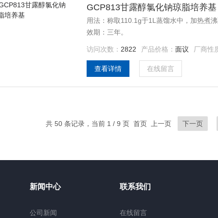
GCP813甘露醇氯化钠琼脂培养基
用法：称取110.1g于1L蒸馏水中，加热煮沸至
效期：三年。
访问次数：
2822
产品价格：
面议
厂商性
查看详情
在线留言
共 50 条记录，当前 1 / 9 页 首页 上一页
下一页
新闻中心
联系我们
公司新闻
在线留言