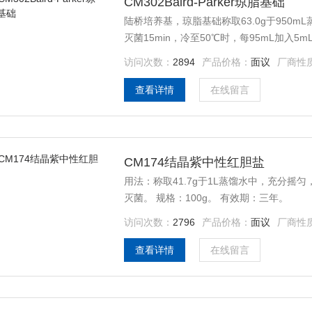
CM302Baird-Parker琼脂基础
陆桥培养基，琼脂基础称取63.0g于950m
灭菌15min，冷至50℃时，每95mL加入
备用。*平板水箱储存不超过48小时。
访问次数：
2894
产品价格：
面议
厂商性
查看详情
在线留言
CM174结晶紫中性红胆盐
用法：称取41.7g于1L蒸馏水中，充分摇
灭菌。 规格：100g。 有效期：三年。
访问次数：
2796
产品价格：
面议
厂商性
查看详情
在线留言