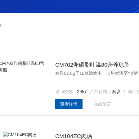
基
CM702卵磷脂吐温80营养琼脂
称取51.0g于1L蒸馏水中，加热煮沸至*溶解
访问次数：
2957
产品价格：
面议
厂商性
查看详情
在线留言
CM104EC肉汤