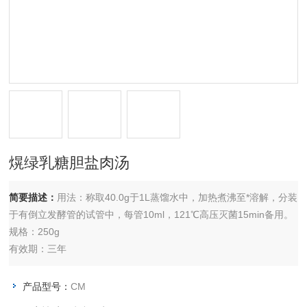
熀绿乳糖胆盐肉汤
简要描述：
用法：称取40.0g于1L蒸馏水中，加热煮沸至*溶解，分装
于有倒立发酵管的试管中，每管10ml，121℃高压灭菌15min备用。
规格：250g
有效期：三年
产品型号：
CM