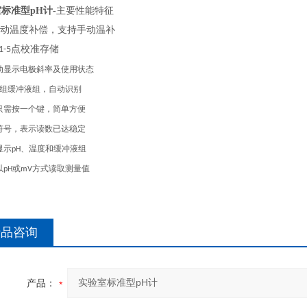
标准型pH计
-
主要性能特征
动温度补偿，支持手动温补
点校准存储
1-5
动显示电极斜率及使用状态
组缓冲液组，自动识别
只需按一个键，简单方便
符号，表示读数已达稳定
显示
、温度和缓冲液组
pH
以
或
方式读取测量值
pH
mV
产品咨询
产品：