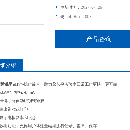
更新时间：
2024-04-26
访 问 量：
2608
产品咨询
详细介绍
标准型pH计
-操作简单，助力您从事实验室日常工作更快、更可靠
键可切换
、
ode
pH
mV
准键，能自动识别缓冲液
输出到
或打印
PC
显示电极斜率和状态
数据功能，允许用户将测量结果进行记录、查阅、保存