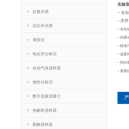
实验室
拉曼光谱
~
全自
支持
~
近红外光谱
全自
~
内置
~
4
测汞仪
校准
~
电化学分析仪
温度
~
同步
~
自动气体进样器
直接
~
物性分析仪
数字皂膜流量计
热解析进样器
裂解进样器