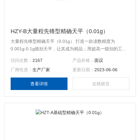
HZY-B大量程先锋型精确天平（0.01g）
大量程先锋型精确天平（0.01g） 打造一款读数精度为
0.001g-0.1g级别天平，让其成为精品；用超高一级别的工艺
去开发这一款天平，这是我们对HZY系列产品的全新定义。它
访问次数：
2167
产品价格：
面议
拥有这一级别同类产品所不具有的金属外壳及更新颖的防风结
厂商性质：
生产厂家
更新日期：
2023-06-06
构，外观精致、坚固，称重示值反应快，灵敏性与稳定性相互
兼容等特点。
查看详情
在线留言