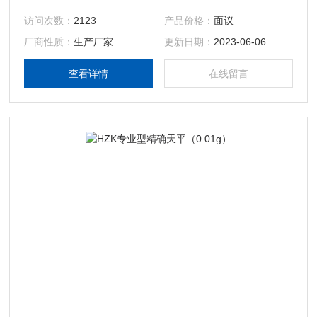
的特性进行深层面的探索和优化。本着创新理念，我们*研发
访问次数：
2123
产品价格：
面议
平台，运用精密的操控工艺和相应的软件编程，对新一代单体
厂商性质：
生产厂家
更新日期：
2023-06-06
传感技术实现突破。该传感技术特点：称重响应性快，耐久性
强，一致性均衡，灵敏性与稳定性相互兼容等特点。
查看详情
在线留言