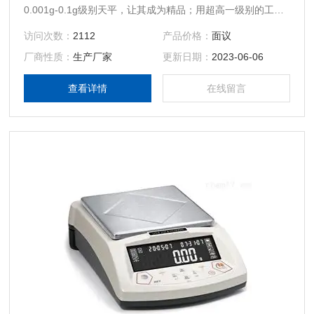
0.001g-0.1g级别天平，让其成为精品；用超高一级别的工艺
去开发这一款天平，这是我们对HZY系列产品的全新定义。它
访问次数：
2112
产品价格：
面议
拥有这一级别同类产品所不具有的金属外壳及更新颖的防风结
厂商性质：
生产厂家
更新日期：
2023-06-06
构，外观精致、坚固，称重示值反应快，灵敏性与稳定性相互
兼容等特点。
查看详情
在线留言