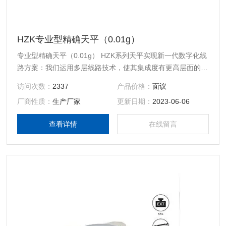
HZK专业型精确天平（0.01g）
专业型精确天平（0.01g） HZK系列天平实现新一代数字化线
路方案：我们运用多层线路技术，使其集成度有更高层面的跨
越---HZK产品导入诸多程序应用方案，多重智能滤波技术，全
访问次数：
2337
产品价格：
面议
程温度补偿及多点线性修正等软件兼容方案。广泛满足使用客
厂商性质：
生产厂家
更新日期：
2023-06-06
户对精密称重更高的诉求。
查看详情
在线留言