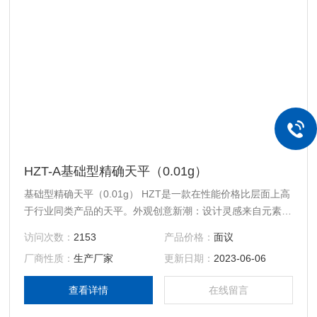
HZT-A基础型精确天平（0.01g）
基础型精确天平（0.01g） HZT是一款在性能价格比层面上高
于行业同类产品的天平。外观创意新潮：设计灵感来自元素的
诉求，富有时代多元气息。让人眼前一亮的外观，整机质感出
访问次数：
2153
产品价格：
面议
众、工艺严谨、精致，从而确立了该款天平在品质上新一轮的
厂商性质：
生产厂家
更新日期：
2023-06-06
高标准定位。
查看详情
在线留言